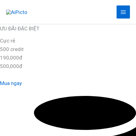
Nhảy
tới
nội
ƯU ĐÃI ĐẶC BIỆT
dung
Cực rẻ
500 credit
190,000đ
500,000đ
Mua ngay